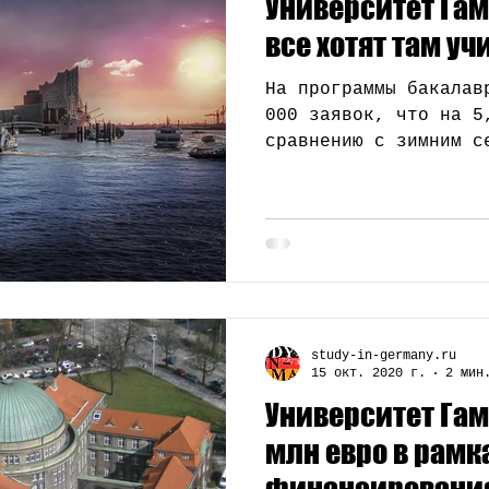
Университет Гам
Стипендии
Профессии
Наука
Медицинское 
все хотят там уч
На программы бакалав
000 заявок, что на 5
сравнению с зимним с
годов.
study-in-germany.ru
15 окт. 2020 г.
2 мин
Университет Гам
млн евро в рамк
финансирования 