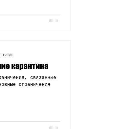
 чтения
ние карантина
раничения, связанные
новные ограничения