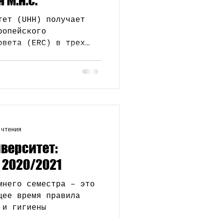
тет (UHH) получает
ропейского
овета (ERC) в трех
 чтения
верситет:
 2020/2021
мнего семестра – это
щее время правила
 и гигиены