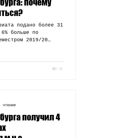
бурга: почему
образование
иться?
риата подано более 31
,6% больше по
еместром 2019/20
. чтения
бурга получил 4
ах
м.н.с.