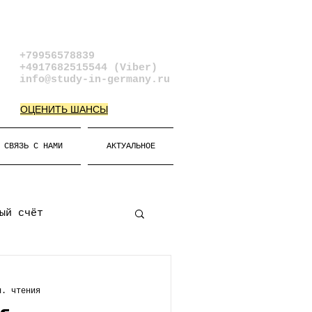
+79956578839​
+4917682515544 (Viber)
info@study-in-germany.ru
ОЦЕНИТЬ ШАНСЫ
СВЯЗЬ С НАМИ
АКТУАЛЬНОЕ
ый счёт
атура
н. чтения