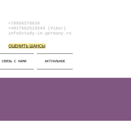
+79956578839​
+4917682515544 (Viber)
info@study-in-germany.ru
ОЦЕНИТЬ ШАНСЫ
СВЯЗЬ С НАМИ
АКТУАЛЬНОЕ