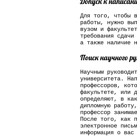
Допуск к написан
Для того, чтобы 
работы, нужно вы
вузом и факульте
требования сдачи
а также наличие 
Поиск научного р
Научным руководи
университета. На
профессоров, кот
факультете, или 
определяют, в ка
дипломную работу
профессор занима
После того, как 
электронное пись
информация о вас