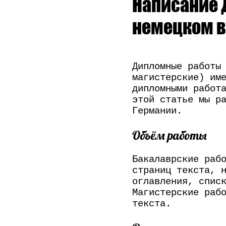
Написание 
немецком в
Дипломные работы
магистерские) им
дипломными работ
этой статье мы р
Германии.
Объём работы
Бакалаврские раб
страниц текста, 
оглавления, спис
Магистерские раб
текста.