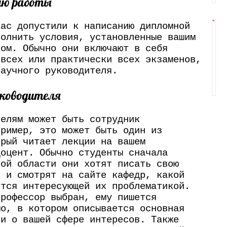
ию работы
вас допустили к написанию дипломной
полнить условия, установленные вашим
том. Обычно они включают в себя
 всех или практически всех экзаменов,
научного руководителя.
уководителя
телям может быть сотрудник
пример, это может быть один из
орый читает лекции на вашем
доцент. Обычно студенты сначала
кой области они хотят писать свою
, и смотрят на сайте кафедр, какой
ется интересующей их проблематикой.
профессор выбран, ему пишется
мо, в котором описывается основная
 и о вашей сфере интересов. Также