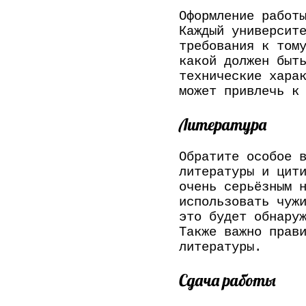
Оформление работ
Каждый университ
требования к том
какой должен быт
технические хара
может привлечь к
Литература
Обратите особое 
литературы и цит
очень серьёзным 
использовать чуж
это будет обнару
Также важно прав
литературы.
Сдача работы