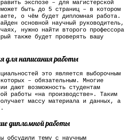
править экспозе – для магистерской
 может быть до 5 страниц – в котором
ваете, о чём будет дипломная работа.
найден основной научный руководитель,
учаях, нужно найти второго профессора
:
орый также будет проверять вашу
я для написания работы
ециальностей это является выборочным
екоторых – обязательным. Многие
нии дают возможность студентам
ной работы «на производстве». Таким
получает массу материала и данных, а
т.
ние дипломной работы
вы обсудили тему с научным