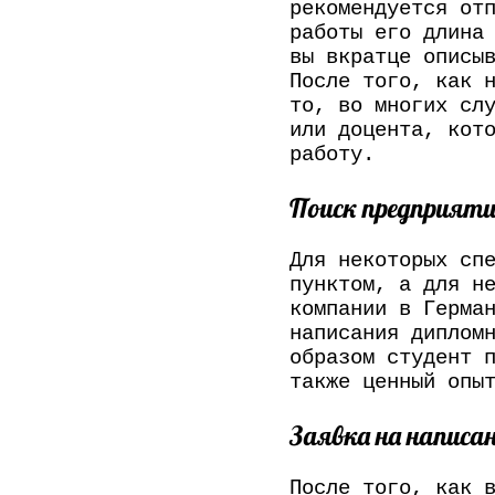
рекомендуется от
работы его длина
вы вкратце описы
После того, как 
то, во многих сл
или доцента, кот
работу.
Поиск предприяти
Для некоторых сп
пунктом, а для н
компании в Герма
написания диплом
образом студент 
также ценный опы
Заявка на написа
После того, как 