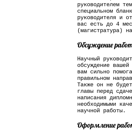
руководителем те
специальном блан
руководителя и о
вас есть до 4 ме
(магистратура) н
Обсуждение рабо
Научный руководи
обсуждение вашей
вам сильно помог
правильном напра
Также он не буде
главы перед сдач
написания диплом
необходимыми кач
научной работы.
Оформление раб