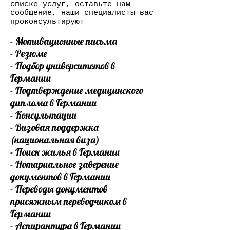
списке услуг, оставьте нам
сообщение, наши специалисты вас
проконсультируют
- Мотивационные письма
- Резюме
- Подбор университетов в
Германии
- Подтверждение медицинского
диплома в Германии
- Консультации
- Визовая поддержка
(национальная виза)
- Поиск жилья в Германии
- Нотариальное заверение
документов в Германии
- Переводы документов
присяжным переводчиком в
Германии
- Аспирантура в Германии