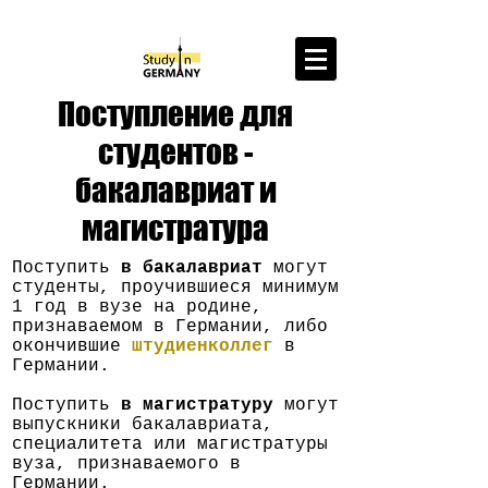
НЕ ПРОСТО ПОСТУПАЕМ
Поступление для
СТРОИМ СТРАТЕГИЮ ОТ ИДЕИ ДО КАРЬЕРЫ В ГЕРМАНИИ
ОЦЕНИТЬ ШАНСЫ
студентов -
бакалавриат и
магистратура
Поступить
в бакалавриат
могут
студенты, проучившиеся минимум
1 год в вузе на родине,
признаваемом в Германии, либо
окончившие
штудиенколлег
в
Германии.
Поступить
в магистратуру
могут
выпускники бакалавриата,
специалитета или магистратуры
вуза, признаваемого в
Германии.