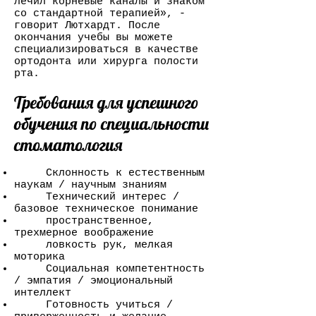
лечил корневые каналы и знаком
со стандартной терапией», -
говорит Лютхардт. После
окончания учебы вы можете
специализироваться в качестве
ортодонта или хирурга полости
рта.
Требования для успешного
обучения по специальности
стоматология
Склонность к естественным
наукам / научным знаниям
Технический интерес /
базовое техническое понимание
пространственное,
трехмерное воображение
ловкость рук, мелкая
моторика
Социальная компетентность
/ эмпатия / эмоциональный
интеллект
Готовность учиться /