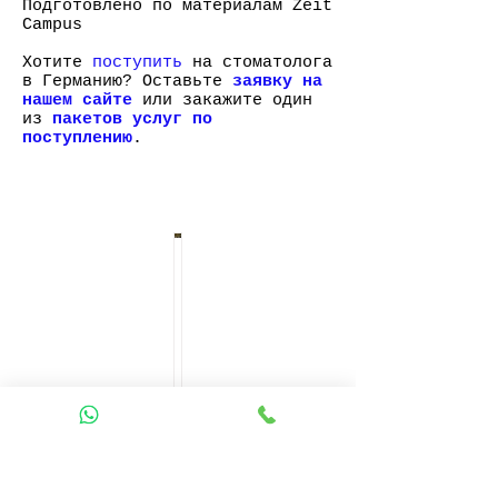
Подготовлено по материалам Zeit
Campus
Хотите
поступить
на стоматолога
в Германию? Оставьте
заявку на
нашем сайте
или закажите один
из
пакетов услуг по
поступлению
.
study-in-germany.ru
4 мар.
О
б
з
о
Е
р
щ