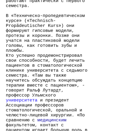
работают практически с первого
семестра.
В «Техническо-пропедевтическом
курсе» («Technisch-
Propädeutischer Kurs») они
формируют гипсовые модели,
протезы и коронки. Позже они
учатся на пластиковой модели
головы, как готовить зубы и
пломбы.
Кто успешно продемонстрировал
свои способности, будет лечить
пациентов в стоматологической
клинике университета с седьмого
семестра. «Там вы также
научитесь обсуждать концепцию
терапии вместе с пациентом», -
говорит Ральф Лутардт,
профессор Ульмского
университета
и президент
Ассоциации профессоров
стоматологической, оральной и
челюстно-лицевой хирургии. «По
сравнению с
медицинским
факультетом, контакт с
пациентом играет большую роль в