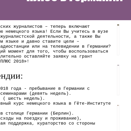
йских журналистов – теперь включают
ию немецкого языка! Если Вы учитесь в вузе
 журналистской деятельности, а также Вы
О
ом языке и давно ставите цели –
б
радиостанции или на телевидении в Германии?
щий момент для того, чтобы воспользоваться
з
длительно оставляйте заявку на грант
 ПЛЮС 2018»!
о
ендии:
р
Б
с
е
2018 года - пребывание в Германии с
т
 семинарами (девять недель).
р
 ( шесть недель).
у
ивный курс немецкого языка в Гёте-Институте
л
д
 в столице Германии (Берлин).
и
Ю
асходы на поездку и проживание),
е
н
вая поддержка, кураторство со стороны
р
н
.