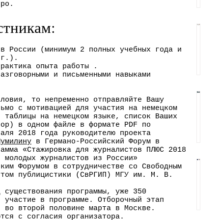
-
вро.
и
ч
г
стникам:
с
е
о
т
с
р
Н
ов России (минимум 2 полных учебных года и
ы
к
 г.).
о
о
практика опыта работы .
в
о
д
разговорными и письменными навыками
в
Г
г
в
а
е
словия, то непременно отправляйте Вашу
о
о
я
сьмо с мотивацией для участия на немецком
B
р
е таблицы на немецком языке, список Ваших
о
з
п
a
бор) в одном файле в формате PDF по
м
б
c
раля 2018 года руководителю проекта
м
р
Шумилину
в Германо-Российский Форум в
h
а
щ
рамма «Стажировка для журналистов ПЛЮС 2018
о
о
e
я молодых журналистов из России»
н
е
ж
ским Форумом в сотрудничестве со Свободным
l
г
утом публицистики (СвРГИП) МГУ им. М. В.
и
ж
o
н
П
р
r
и
д существования программы, уже 350
и
о
е
а
и участие в программе. Отборочный этап
-
:
т
е во второй половине марта в Москве.
с
р
T
м
ются с согласия организатора.
к