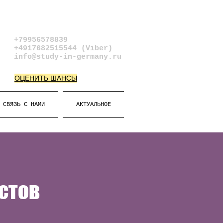
+79956578839​
+4917682515544 (Viber)
info@study-in-germany.ru
ОЦЕНИТЬ ШАНСЫ
СВЯЗЬ С НАМИ
АКТУАЛЬНОЕ
стов