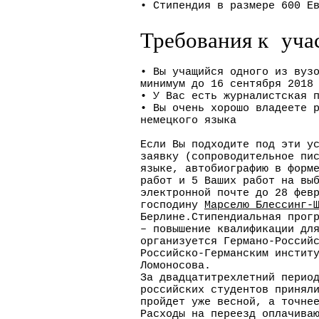
• Стипендия в размере 600 Е
Требования к уча
• Вы учащийся одного из вуз
минимум до 16 сентября 2018
• У Вас есть журналистская 
• Вы очень хорошо владеете 
немецкого языка
Если Вы подходите под эти у
заявку (сопроводительное пи
языке, автобиографию в форм
работ и 5 Ваших работ на вы
электронной почте до 28 фев
господину
Марселю Блессинг-
Берлине.Стипендиальная прог
– повышение квалификации дл
организуется Германо-Россий
Российско-Германским инстит
Ломоносова.
За двадцатитрехлетний перио
российских студентов принял
пройдет уже весной, а точне
Расходы на переезд оплачива