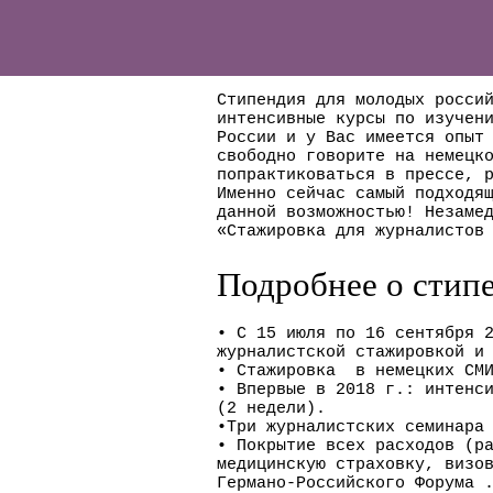
Стипендия для молодых росси
интенсивные курсы по изучен
России и у Вас имеется опыт
свободно говорите на немецк
попрактиковаться в прессе, 
Именно сейчас самый подходя
данной возможностью! Незаме
«Стажировка для журналистов
Подробнее о стип
• С 15 июля по 16 сентября 
журналистской стажировкой и
• Стажировка в немецких СМИ
• Впервые в 2018 г.: интенс
(2 недели).
•Три журналистских семинара
• Покрытие всех расходов (р
медицинскую страховку, визо
Германо-Российского Форума 