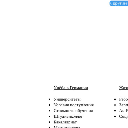
К другим
Учёба в Германии
Жизн
Университеты
Рабо
Условия поступления
Зарп
Стоимость обучения
Au-P
Штудиенколлег
Соци
Бакалавриат
Магистратура