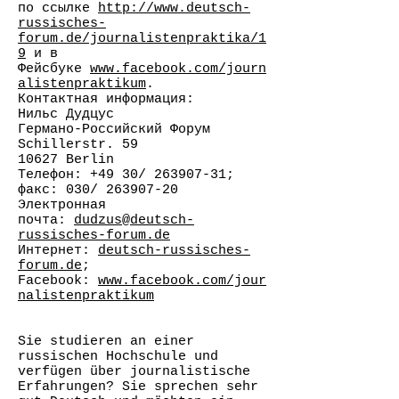
по ссылке
http://www.deutsch-
russisches-
forum.de/journalistenpraktika/1
9
и в
Фейсбуке
www.facebook.com/journ
alistenpraktikum
.
Контактная информация:
Нильс Дудцус
Германо-Российский Форум
Schillerstr. 59
10627 Berlin
Телефон: +49 30/ 263907-31;
факс: 030/ 263907-20
Электронная
почта:
dudzus@deutsch-
russisches-forum.de
Интернет:
deutsch-russisches-
forum.de
;
Facebook:
www.facebook.com/jour
nalistenpraktikum
Sie studieren an einer
russischen Hochschule und
verfügen über journalistische
Erfahrungen? Sie sprechen sehr