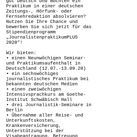
gut Deutsch und möchten ein
Praktikum in einer deutschen
Zeitungs-, Hörfunk- oder
Fernsehredaktion absolvieren?
Nutzen Sie Ihre Chance und
bewerben Sie sich jetzt für das
Stipendienprogramm
„JournalistenpraktikumPLUS
2020“!
Wir bieten:
• einen Neunwöchigen Seminar-
und Praktikumsaufenthalt in
Deutschland (12.07.-13.09.20)
• ein sechswöchiges
journalistisches Praktikum bei
bekannten deutschen Medien
• einen zweiwöchigen
Intensivsprachkurs am Goethe-
Institut Schwäbisch Hall
• drei Journalistik-Seminare in
Berlin
• Übernahme aller Reise- und
Unterkunftskosten,
Krankenversicherung,
Unterstützung bei der
Visabeantragung, Betreuung