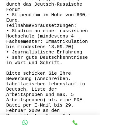
durch das Deutsch-Russische
Forum
• Stipendium in Höhe von 600,-
Euro.
Teilnahmevoraussetzungen:
• Studium an einer russischen
Hochschule (mindestens 4
Fachsemester; Immatrikulation
bis mindestens 13.09.20)
• Journalistische Erfahrung
• sehr gute Deutschkenntnisse
in Wort und Schrift.
Bitte schicken Sie Ihre
Bewerbung (Anschreiben,
tabellarischer Lebenslauf in
Deutsch, Liste der
Arbeitsproben und max. 5
Arbeitsproben) als eine PDF-
Datei per E-Mail bis 29.
Februar 2020 an den
Projektleiter Herrn Nils
Dudzus, Deutsch-Russisches
Forum e.V. in
Berlin:
dudzus@deutsch-
russisches-forum.de
.