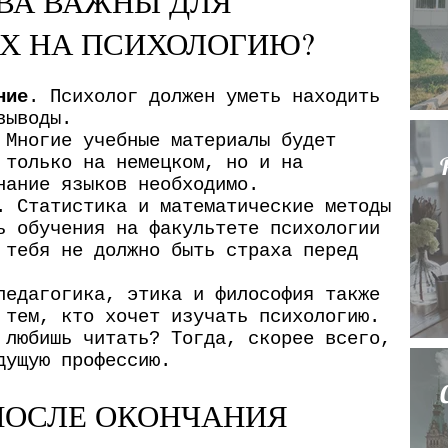
ВА ВАЖНЫ ДЛЯ
в
 НА ПСИХОЛОГИЮ?
а
т
ние
. Психолог должен уметь находить
ь
выводы.
?
 Многие учебные материалы будет
 только на немецком, но и на
нание языков необходимо.
. Статистика и математические методы
ь обучения на факультете психологии
 тебя не должно быть страха перед
педагогика, этика и философия также
 тем, кто хочет изучать психологию.
 любишь читать? Тогда, скорее всего,
дущую профессию.
 ПОСЛЕ ОКОНЧАНИЯ