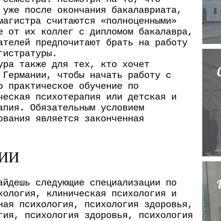
з
е
 уже после окончания бакалавриата,
магистра считаются «полноценными»
р
е
е от их коллег с дипломом бакалавра,
о
ателей предпочитают брать на работу
гистратуры.
а
и
ура также для тех, кто хочет
н
н
т
 Германии, чтобы начать работу с
о
и
о практическое обучение по
и
ческая психотерапия или детская и
с
и
я
апия. Обязательным условием
:
т
в
ования является законченная
к
е
а
й
у
ИИ
к
г
с
с
айдешь следующие специализации по
т
хология, клиническая психология и
б
а
ная психология, психология здоровья,
у
гия, психология здоровья, психология
т