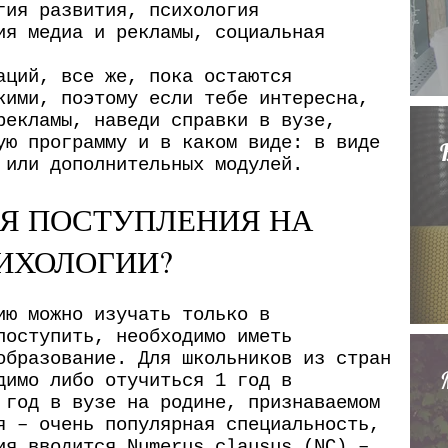
р
гия развития, психология
ь
ия медиа и рекламы, социальная
г
?
е
аций, все же, пока остаются
г
кими, поэтому если тебе интересна,
д
рекламы, наведи справки в вузе,
е
ую программу и в каком виде: в виде
 или дополнительных модулей.
р
а
Я ПОСТУПЛЕНИЯ НА
б
ИХОЛОГИИ?
о
т
ию можно изучать только в
а
поступить, необходимо иметь
т
образование. Для школьников из стран
димо либо отучиться 1 год в
ь
 год в вузе на родине, признаваемом
?
я – очень популярная специальность,
с
ия вводится Numerus clausus (NC) –