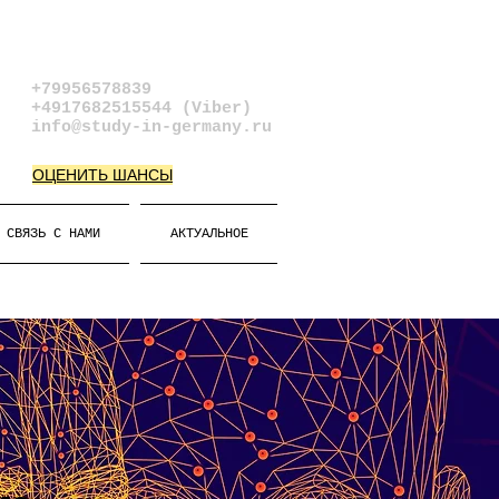
+79956578839​
+4917682515544 (Viber)
info@study-in-germany.ru
ОЦЕНИТЬ ШАНСЫ
СВЯЗЬ С НАМИ
АКТУАЛЬНОЕ