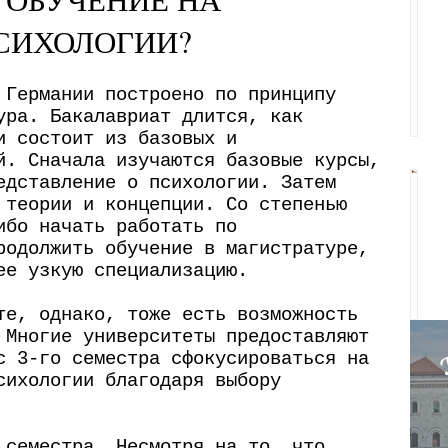
с
СИХОЛОГИИ?
Б
т
е
у
 Германии построено по принципу
р
д
ура. Бакалавриат длится, как
л
е
и состоит из базовых и
и
й. Сначала изучаются базовые курсы,
н
едставление о психологии. Затем
н
ч
 теории и концепции. Со степенью
-
е
ибо начать работать по
г
р
родолжить обучение в магистратуре,
с
ее узкую специализацию.
о
и
к
р
с
те, однако, тоже есть возможность
о
о
 Многие университеты предоставляют
т
г
с 3-го семестра сфокусироваться на
д
о
сихологии благодаря выбору
в
в
о
о
Г
б
 семестра. Несмотря на то, что