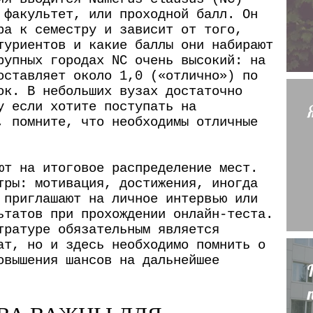
 факультет, или проходной балл. Он
к
ра к семестру и зависит от того,
о
туриентов и какие баллы они набирают
рупных городах NC очень высокий: на
л
оставляет около 1,0 («отлично») по
ь
ок. В небольших вузах достаточно
к
у если хотите поступать на
, помните, что необходимы отличные
о
з
ют на итоговое распределение мест.
а
тры: мотивация, достижения, иногда
р
 приглашают на личное интервью или
а
ьтатов при прохождении онлайн-теста.
тратуре обязательным является
б
ат, но и здесь необходимо помнить о
а
овышения шансов на дальнейшее
т