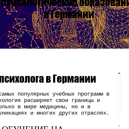
Психологическое образован
в Германии
 психолога в Германии
самых популярных учебных программ в
б
хология расширяет свои границы и
з
олько в мире медицины, но и в
о
уникациях и многих других отраслях.
р
 ОБУЧЕНИЕ НА