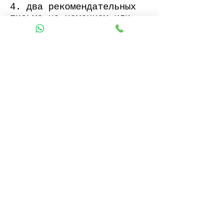
4. два рекомендательных
письма на немецком или
английском языках. Одно
из них должно исходить от
преподавателя вуза, в
котором учился кандидат,
другое - от работодателя,
способного оценить
квалификацию претендента;
5. заполненный формуляр
заявки (см. ссылки под
статьей);
6. заполненную анкету для
анализа личных качеств
кандидата (см. ссылки под
статьей);
7. 4 фотографии