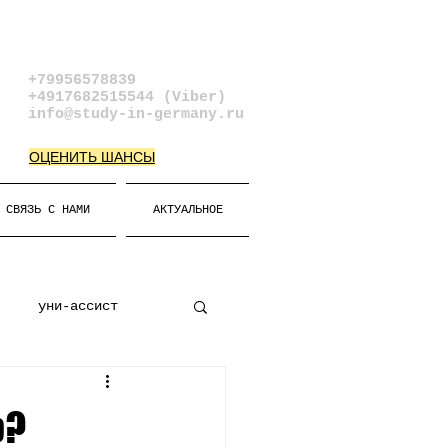
+79956578839​
+4917682515544 (Viber)
info@study-in-germany.ru
ОЦЕНИТЬ ШАНСЫ
СВЯЗЬ С НАМИ
АКТУАЛЬНОЕ
уни-ассист
к
Виза
ю?