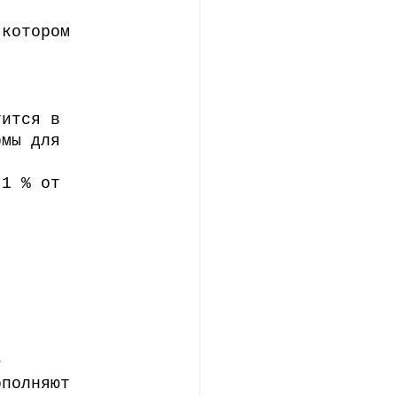
 котором 
тится в 
рмы для 
 1 % от 
ь 
ополняют 