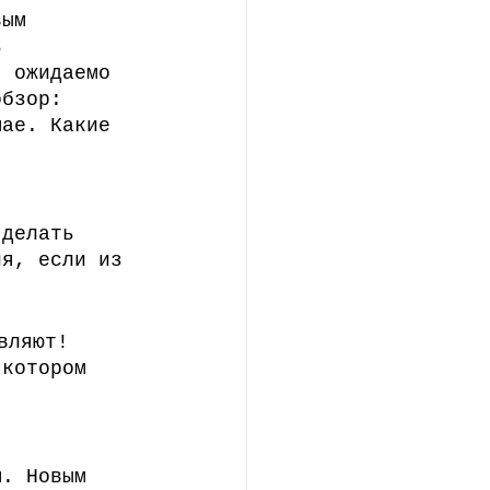
вым 
ние
ь 
я ожидаемо 
обзор: 
мае. Какие 
 делать 
ия, если из 
вляют!
 котором 
м. Новым 