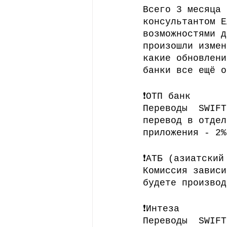
Всего 3 месяца 
Стипендии
Профессии
консультантом Е
возможностями д
произошли измен
какие обновлени
банки все ещё о
❗️ОТП банк 
Переводы  SWIFT
перевод в отдел
приложения - 2%
❗️АТБ (азиатски
Комиссия зависи
будете производ
❗️Интеза
Переводы  SWIFT