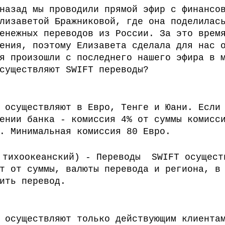
назад мы проводили прямой эфир с финансо
Наука
Медицинское образование
Школа
Поступле
лизаветой Бражниковой, где она поделилас
енежных переводов из России. За это врем
ения, поэтому Елизавета сделала для нас 
я произошли с последнего нашего эфира в 
существляют SWIFT переводы?
 осуществляют в Евро, Тенге и Юани. Если
ении банка - комиссия 4% от суммы комисс
. Минимальная комиссия 80 Евро.
й тихоокеанский) - Переводы  SWIFT осущест
т от суммы, валюты перевода и региона, в
ить перевод.
 осуществляют только действующим клиента