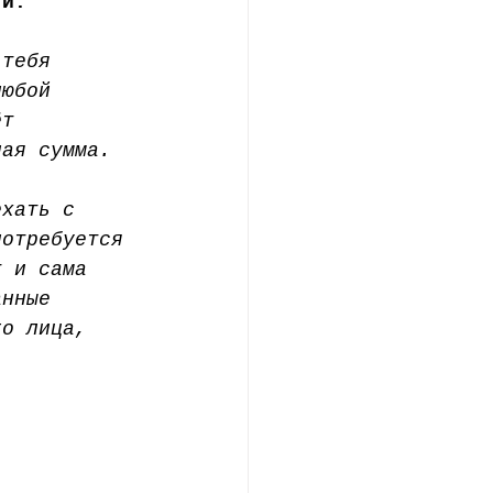
ти:
 тебя 
любой 
ёт 
ная сумма.
ехать с 
потребуется 
т и сама 
анные 
го лица, 