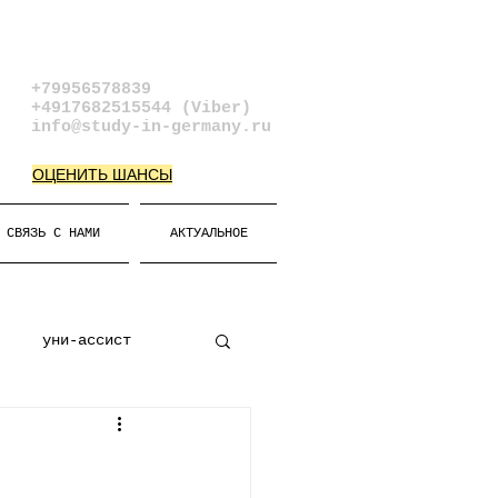
+79956578839​
+4917682515544 (Viber)
info@study-in-germany.ru
ОЦЕНИТЬ ШАНСЫ
СВЯЗЬ С НАМИ
АКТУАЛЬНОЕ
уни-ассист
к
Виза