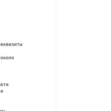
реквизиты 
 около 
жете 
ля 