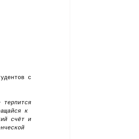
тудентов с 
е терпится 
ращайся к 
кий счёт и 
енческой 