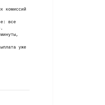
ых комиссий 
зе: все 
е.
 минуты, 
выплата уже 