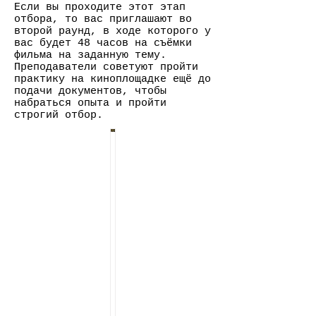
Если вы проходите этот этап
отбора, то вас приглашают во
второй раунд, в ходе которого у
вас будет 48 часов на съёмки
фильма на заданную тему.
Преподаватели советуют пройти
практику на киноплощадке ещё до
подачи документов, чтобы
набраться опыта и пройти
строгий отбор.
study-in-germany.ru
4 мар.
О
б
з
о
Е
р
щ
е
с