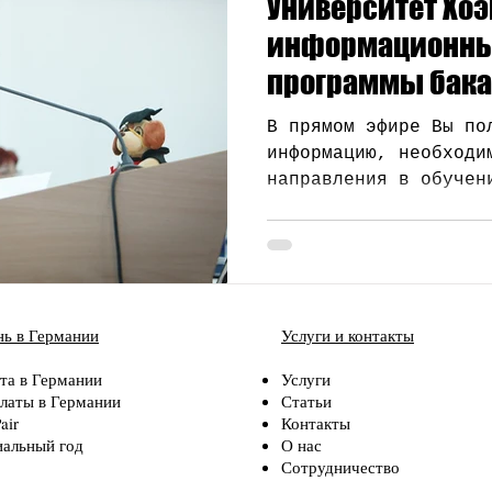
Университет Хоэ
Стипендии
Профессии
Наука
Медицинское 
информационный
программы бака
В прямом эфире Вы по
информацию, необходи
направления в обучен
ь в Германии
Услуги и контакты
та в Германии
Услуги
латы в Германии
Статьи
air
Контакты
альный год
О нас
Сотрудничество