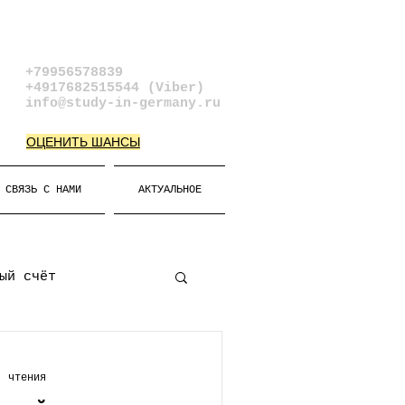
+79956578839​
+4917682515544 (Viber)
info@study-in-germany.ru
ОЦЕНИТЬ ШАНСЫ
СВЯЗЬ С НАМИ
АКТУАЛЬНОЕ
ый счёт
атура
. чтения