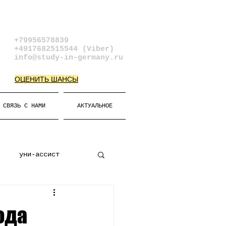
+79956578839​
+4917682515544 (Viber)
info@study-in-germany.ru
ОЦЕНИТЬ ШАНСЫ
СВЯЗЬ С НАМИ
АКТУАЛЬНОЕ
уни-ассист
к
Виза
ода