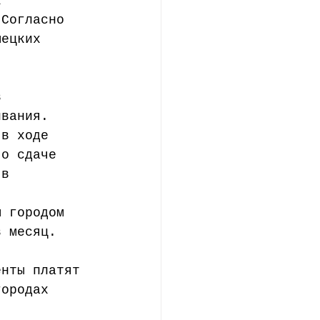
к 
 Согласно 
мецких 
в 
ивания. 
 в ходе 
 о сдаче 
 в 
 
м городом 
в месяц.
енты платят 
городах 