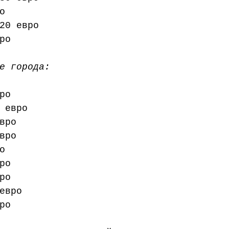
о
20 евро
ро
е города:
ро
 евро
вро
вро
о
ро
ро
евро
ро