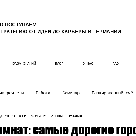
ТО ПОСТУПАЕМ
ТРАТЕГИЮ ОТ ИДЕИ ДО КАРЬЕРЫ В ГЕРМАНИИ
БАЗА ЗНАНИЙ
БЛОГ
О НАС
FAQ
иверситеты
Работа
Семинар
Блокированный счёт
y.ru
10 авг. 2019 г.
2 мин. чтения
ании
Штудиенколлег
Магистратура
Немецкий язы
омнат: самые дорогие гор