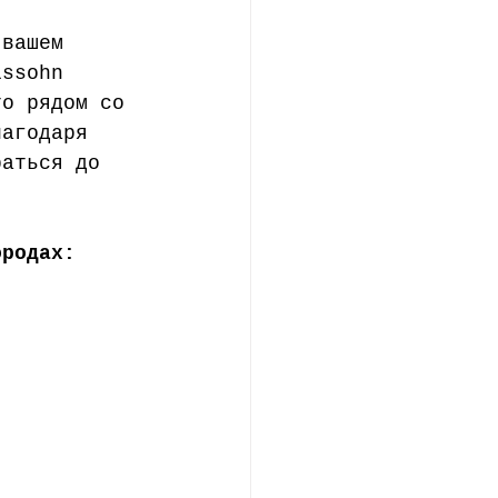
 вашем 
lssohn 
то рядом со 
лагодаря 
раться до 
ородах: