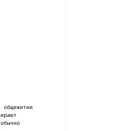
ние
в общежитии 
бирают 
 обычно 