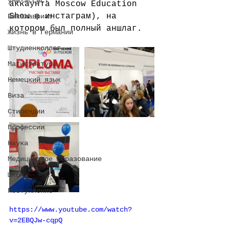
уни-ассист
аккаунта Moscow Education 
Show в инстаграм), на 
Бакалавриат
котором был полный аншлаг.
Жизнь в Германии
Штудиенколлег
Магистратура
Немецкий язык
Виза
Стипендии
Профессии
Наука
Медицинское образование
Школа
Поступление
https://www.youtube.com/watch?
v=2EBQJw-cqpQ