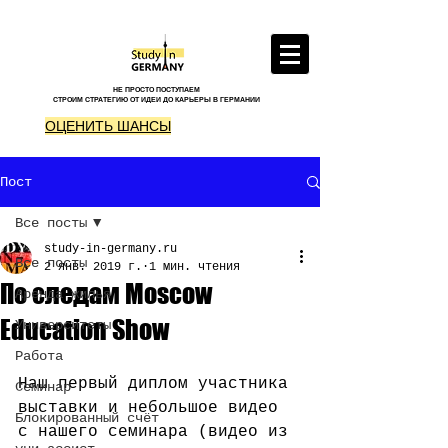
НЕ ПРОСТО ПОСТУПАЕМ
СТРОИМ СТРАТЕГИЮ ОТ ИДЕИ ДО КАРЬЕРЫ В ГЕРМАНИИ
ОЦЕНИТЬ ШАНСЫ
Пост
Все посты
study-in-germany.ru
Все посты
2 янв. 2019 г.
1 мин. чтения
По следам Moscow
Аренда жилья
Education Show
Университеты
Работа
Наш первый диплом участника 
Семинар
выставки и небольшое видео 
Блокированный счёт
с нашего семинара (видео из 