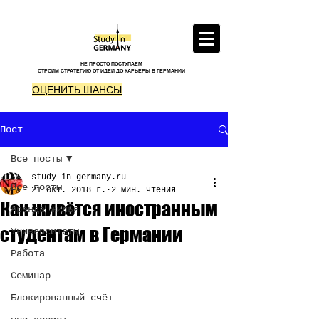
НЕ ПРОСТО ПОСТУПАЕМ
СТРОИМ СТРАТЕГИЮ ОТ ИДЕИ ДО КАРЬЕРЫ В ГЕРМАНИИ
ОЦЕНИТЬ ШАНСЫ
Пост
Все посты
study-in-germany.ru
Все посты
21 окт. 2018 г.
2 мин. чтения
Как живётся иностранным
Аренда жилья
студентам в Германии
Университеты
Работа
Семинар
Блокированный счёт