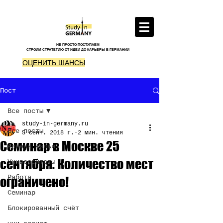
НЕ ПРОСТО ПОСТУПАЕМ
СТРОИМ СТРАТЕГИЮ ОТ ИДЕИ ДО КАРЬЕРЫ В ГЕРМАНИИ
ОЦЕНИТЬ ШАНСЫ
Пост
Все посты
study-in-germany.ru
Все посты
5 сент. 2018 г.
2 мин. чтения
Семинар в Москве 25
Аренда жилья
сентября. Количество мест
Университеты
Работа
ограничено!
Семинар
Блокированный счёт