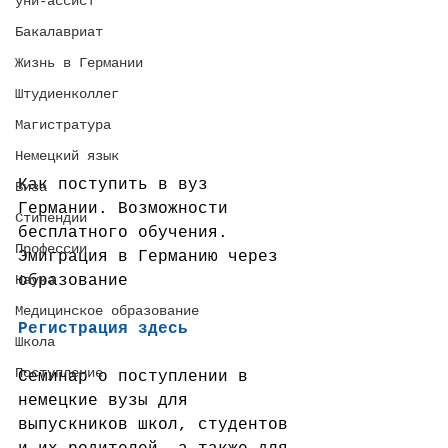
уни-ассист
Бакалавриат
Жизнь в Германии
Штудиенколлег
Магистратура
Немецкий язык
Как поступить в вуз 
Виза
Германии. Возможности 
Стипендии
бесплатного обучения. 
Профессии
Эмиграция в Германию через 
Наука
образование
Медицинское образование
Регистрация 
здесь
Школа
Поступление
Семинар о поступлении в 
немецкие вузы для 
выпускников школ, студентов 