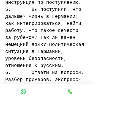
инструкция по поступлению.
5.       Вы поступили. Что 
дальше? Жизнь в Германии: 
как интегрироваться, найти 
работу. Что такое семестр 
за рубежом? Так ли важен 
немецкий язык? Политическая 
ситуация в Германии, 
уровень безопасности, 
отношение к русским.
6.       Ответы на вопросы. 
Разбор примеров, экспресс-
оценка шансов на 
поступление.
Регистрация 
здесь
#поступление
#Германия
#штудиенколлег
#бакалавриат
#магистратура
#немецкийязык