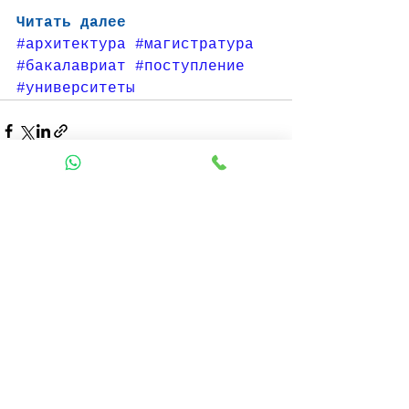
Читать далее
#архитектура
#магистратура
#бакалавриат
#поступление
#университеты
Смотреть все
Недавние посты