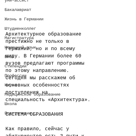
уни-ассист
Бакалавриат
Жизнь в Германии
Штудиенколлег
Архитектурное образование 
Магистратура
престижно не только в 
Немецкий язык
Германии, но и по всему 
миру. В Германии более 60 
Виза
вузов предлагают программы 
Стипендии
по этому направлению. 
Профессии
Сегодня мы расскажем об 
Наука
основных особенностях 
поступления на 
Медицинское образование
специальность «Архитектура».
Школа
⠀
Поступление
СИСТЕМА ОБРАЗОВАНИЯ
⠀
Как правило, сейчас у 