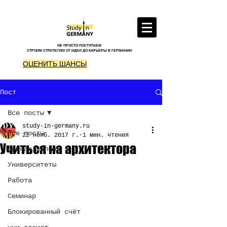
НЕ ПРОСТО ПОСТУПАЕМ
СТРОИМ СТРАТЕГИЮ ОТ ИДЕИ ДО КАРЬЕРЫ В ГЕРМАНИИ
ОЦЕНИТЬ ШАНСЫ
Пост
Все посты
study-in-germany.ru
Все посты
22 нояб. 2017 г.
1 мин. чтения
Учиться на архитектора
Аренда жилья
Университеты
Работа
Семинар
Блокированный счёт