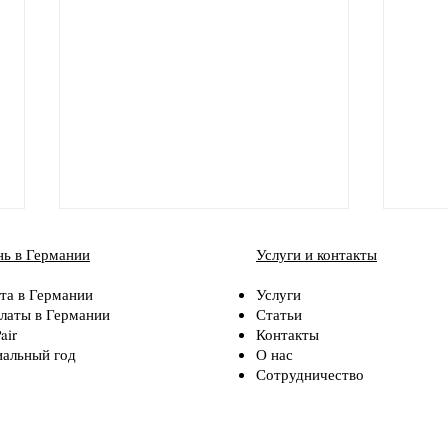
ь в Германии
Услуги и контакты
та в Германии
Услуги
латы в Германии
Статьи
air
Контакты
альный год
О нас
Сотрудничество
Берлин - город возможностей
Юрис
стат