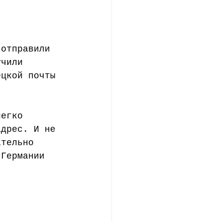
 отправили 
учили 
ецкой почты 
легко 
адрес. И не 
ательно 
 Германии 