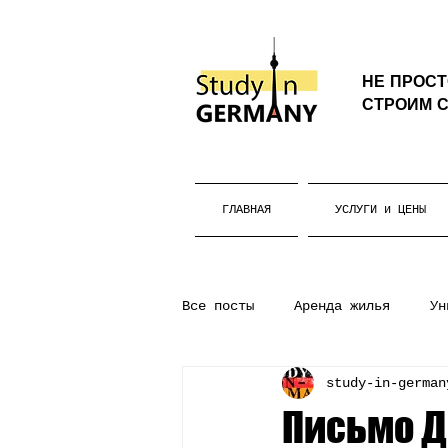
НЕ ПРОС
СТРОИМ С
ГЛАВНАЯ
УСЛУГИ и ЦЕНЫ
Все посты
Аренда жилья
Ун
study-in-german
Бакалавриат
Жизнь в Герм
Письмо Д