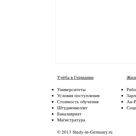
Учёба в Германии
Жизн
Университеты
Рабо
Условия поступления
Зарп
Стоимость обучения
Au-P
Штудиенколлег
Соци
Бакалавриат
Магистратура
Обзор студенческого
общежития в Аугсбурге
© 2013 Study-in-Germany.ru