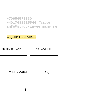
+79956578839​
+4917682515544 (Viber)
info@study-in-germany.ru
ОЦЕНИТЬ ШАНСЫ
СВЯЗЬ С НАМИ
АКТУАЛЬНОЕ
уни-ассист
к
Виза