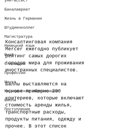
уни-ассист
Бакалавриат
Жизнь в Германии
Штудиенколлег
Магистратура
Консалтинговая компания 
Немецкий язык
Mercer ежегодно публикует 
Виза
рейтинг самых дорогих 
городов мира для проживания 
Стипендии
иностранных специалистов.
Профессии
Наука
Баллы выставляются на 
основе примерно 200 
Медицинское образование
критериев, которые включают 
Школа
стоимость аренды жилья, 
Поступление
транспортные расходы, 
продукты питания, одежду и 
прочее. В этот список 