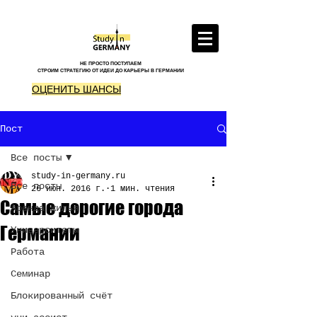
НЕ ПРОСТО ПОСТУПАЕМ
СТРОИМ СТРАТЕГИЮ ОТ ИДЕИ ДО КАРЬЕРЫ В ГЕРМАНИИ
ОЦЕНИТЬ ШАНСЫ
Пост
Все посты
study-in-germany.ru
Все посты
26 июн. 2016 г.
1 мин. чтения
Самые дорогие города
Аренда жилья
Германии
Университеты
Работа
Семинар
Блокированный счёт