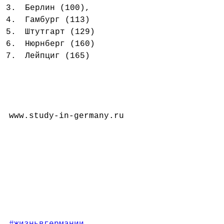
Берлин (100),  
Гамбург (113)  
Штутгарт (129)  
Нюрнберг (160)  
Лейпциг (165) 
www.study-in-germany.ru
#жизньвгермании