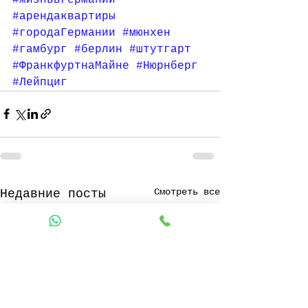
#арендаквартиры
#городаГермании
#мюнхен
#гамбург
#берлин
#штутгарт
#ФранкфуртнаМайне
#Нюрнберг
#Лейпциг
Смотреть все
Недавние посты