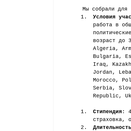
Мы собрали для 
Условия уча
работа в об
политически
возраст до 
Algeria, Ar
Bulgaria, E
Iraq, Kazak
Jordan, Leb
Morocco, Po
Serbia, Slo
Republic, U
Стипендия
: 
страховка, 
Длительност