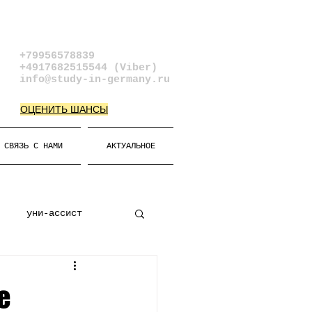
+79956578839​
+4917682515544 (Viber)
info@study-in-germany.ru
ОЦЕНИТЬ ШАНСЫ
СВЯЗЬ С НАМИ
АКТУАЛЬНОЕ
уни-ассист
к
Виза
е