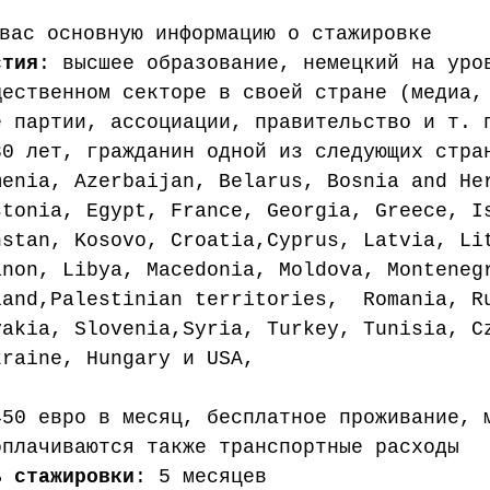
вас основную информацию о стажировке 
стия
: высшее образование, немецкий на уро
щественном секторе в своей стране (медиа,
е партии, ассоциации, правительство и т. 
30 лет, гражданин одной из следующих стра
menia, Azerbaijan, Belarus, Bosnia and He
stonia, Egypt, France, Georgia, Greece, I
hstan, Kosovo, Croatia,Cyprus, Latvia, Li
anon, Libya, Macedonia, Moldova, Monteneg
land,Palestinian territories,  Romania, R
vakia, Slovenia,Syria, Turkey, Tunisia, C
kraine, Hungary и USA, 
450 евро в месяц, бесплатное проживание, 
оплачиваются также транспортные расходы  
ь стажировки
: 5 месяцев  