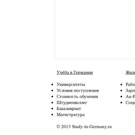
Учёба в Германии
Жизн
Университеты
Рабо
Условия поступления
Зарп
Стоимость обучения
Au-P
Штудиенколлег
Соци
Бакалавриат
Магистратура
Обзор студенческого
общежития в Аугсбурге
© 2013 Study-in-Germany.ru