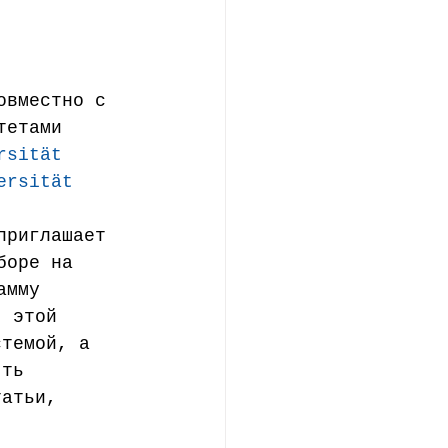
ние
овместно с 
тетами 
rsität 
ersität 
приглашает 
боре на 
амму 
я этой 
стемой, а 
ять 
татьи, 