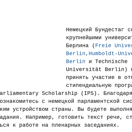
Наука
Медицинское образование
Школа
Поступле
Немецкий Бундестаг с
крупнейшими универси
Берлина (
Freie Unive
Berlin
,
Humboldt-Univ
Berlin
 и Technische 
Universität Berlin) 
принять участие в от
стипендиальную прогр
arliamentary Scholarship (IPS). Благодар
ознакомитесь с немецкой парламентской си
ким устройством страны. Вы будете выполн
адания. Например, готовить текст речи, с
ься к работе на пленарных заседаниях.