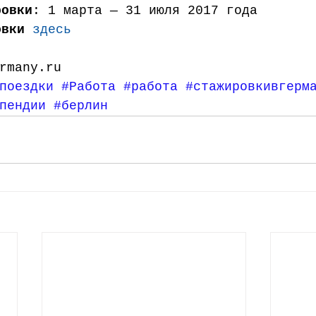
ровки
: 1 марта — 31 июля 2017 года  
овки
здесь
rmany.ru
поездки
#Работа
#работа
#стажировкивгерм
пендии
#берлин