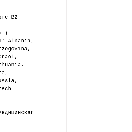
вне В2, 
 
п.), 
н: Albania, 
rzegovina, 
srael,  
thuania, 
ro, 
ussia, 
zech 
медицинская 