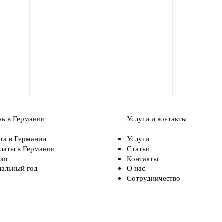
ь в Германии
Услуги и контакты
та в Германии
Услуги
латы в Германии
Статьи
air
Контакты
альный год
О нас
Сотрудничество
Берлин - город возможностей
Юрис
стат
зара