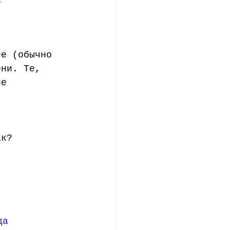
ее (обычно 
ени. Те, 
не 
ак?  
да