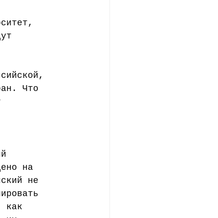
ние
рситет, 
дут 
ссийской, 
ран. Что 
? 
ий 
дено на 
йский не 
лировать 
, как 