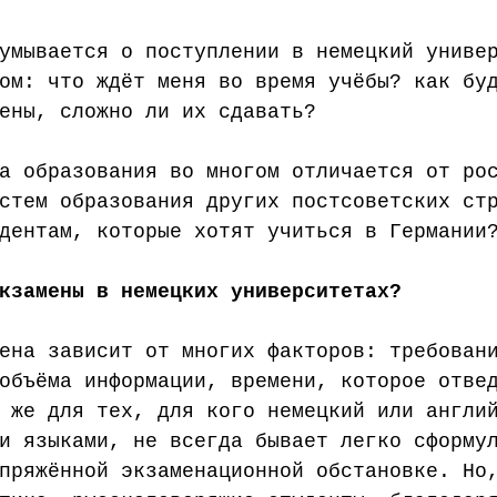
Наука
Медицинское образование
Школа
Поступле
умывается о поступлении в немецкий униве
ом: что ждёт меня во время учёбы? как бу
ены, сложно ли их сдавать? 
а образования во многом отличается от ро
стем образования других постсоветских ст
дентам, которые хотят учиться в Германии
кзамены в немецких университетах?
ена зависит от многих факторов: требован
объёма информации, времени, которое отве
 же для тех, для кого немецкий или англи
и языками, не всегда бывает легко сформу
пряжённой экзаменационной обстановке. Но