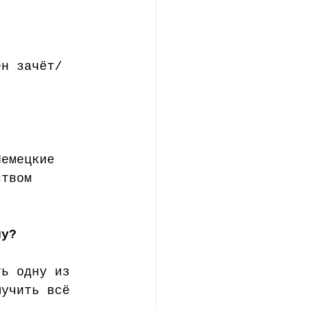
ен зачёт/
Немецкие 
ством 
ну?
ть одну из 
ыучить всё 
а 