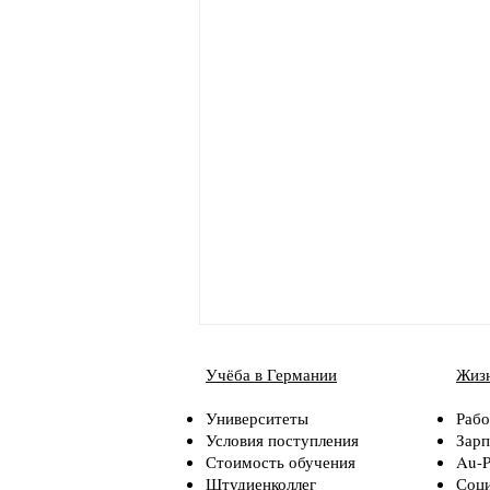
Учёба в Германии
Жизн
Университеты
Рабо
Условия поступления
Зарп
Стоимость обучения
Au-P
Штудиенколлег
Соци