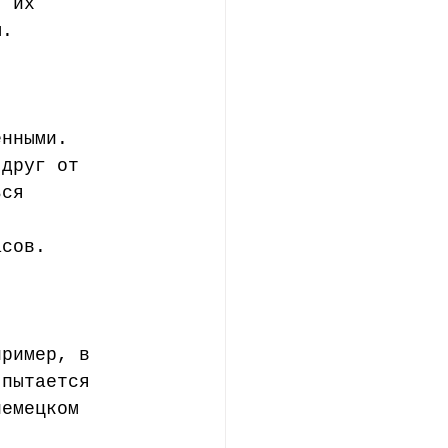
я их 
ы. 
енными. 
 друг от 
ься 
асов. 
пример, в 
 пытается 
немецком 