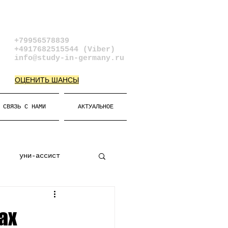
+79956578839​
+4917682515544 (Viber)
info@study-in-germany.ru
ОЦЕНИТЬ ШАНСЫ
СВЯЗЬ С НАМИ
АКТУАЛЬНОЕ
уни-ассист
к
Виза
ах