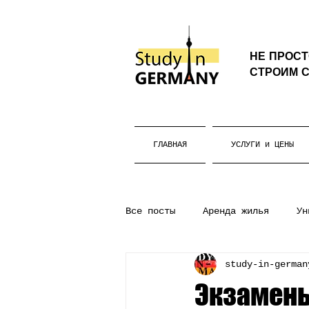
НЕ ПРОС
СТРОИМ С
ГЛАВНАЯ
УСЛУГИ и ЦЕНЫ
Все посты
Аренда жилья
Ун
study-in-german
Бакалавриат
Жизнь в Герм
Экзамены