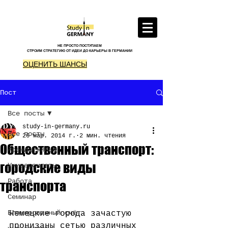
НЕ ПРОСТО ПОСТУПАЕМ
СТРОИМ СТРАТЕГИЮ ОТ ИДЕИ ДО КАРЬЕРЫ В ГЕРМАНИИ
ОЦЕНИТЬ ШАНСЫ
Пост
Все посты
study-in-germany.ru
Все посты
26 мар. 2014 г.
2 мин. чтения
Общественный транспорт:
Аренда жилья
городские виды
Университеты
Работа
транспорта
Семинар
Блокированный счёт
Немецкие города зачастую 
пронизаны сетью различных 