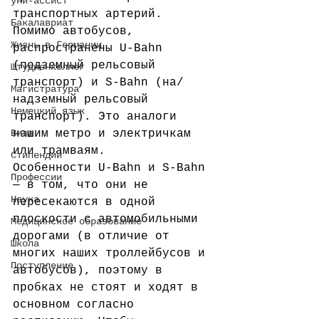
уни-ассист
транспортных артерий. 
Бакалавриат
Помимо автобусов, 
Жизнь в Германии
распространены U-Bahn 
(подземный рельсовый 
Штудиенколлег
транспорт) и S-Bahn (на/
Магистратура
надземный рельсовый 
Немецкий язык
транспорт). Это аналоги 
Виза
нашим метро и электричкам 
или трамваям. 
Стипендии
Особенности U-Bahn и S-Bahn 
Профессии
— в том, что они не 
Наука
пересекаются в одной 
плоскости с автомобильными 
Медицинское образование
дорогами (в отличие от 
Школа
многих наших троллейбусов и 
Поступление
автобусов), поэтому в 
пробках не стоят и ходят в 
основном согласно 