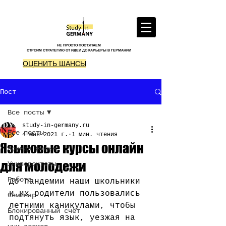
НЕ ПРОСТО ПОСТУПАЕМ
СТРОИМ СТРАТЕГИЮ ОТ ИДЕИ ДО КАРЬЕРЫ В ГЕРМАНИИ
ОЦЕНИТЬ ШАНСЫ
Пост
Все посты
study-in-germany.ru
Все посты
4 мая 2021 г.
1 мин. чтения
Языковые курсы онлайн
Аренда жилья
для молодежи
Университеты
Работа
До пандемии наши школьники 
и их родители пользовались 
Семинар
летними каникулами, чтобы 
Блокированный счёт
подтянуть язык, уезжая на 