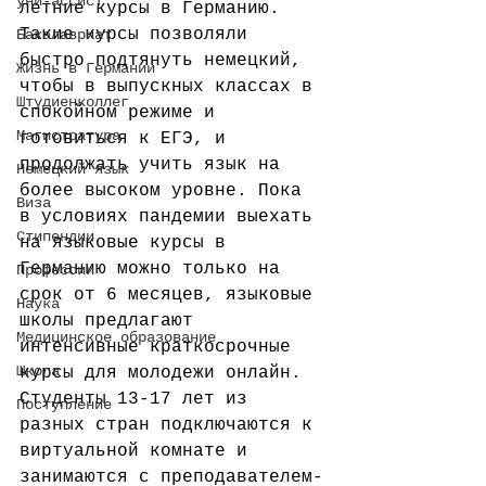
уни-ассист
летние курсы в Германию. 
Такие курсы позволяли 
Бакалавриат
быстро подтянуть немецкий, 
Жизнь в Германии
чтобы в выпускных классах в 
Штудиенколлег
спокойном режиме и 
Магистратура
готовиться к ЕГЭ, и 
продолжать учить язык на 
Немецкий язык
более высоком уровне. Пока 
Виза
в условиях пандемии выехать 
Стипендии
на языковые курсы в 
Германию можно только на 
Профессии
срок от 6 месяцев, языковые 
Наука
школы предлагают 
Медицинское образование
интенсивные краткосрочные 
Школа
курсы для молодежи онлайн. 
Студенты 13-17 лет из 
Поступление
разных стран подключаются к 
виртуальной комнате и 
занимаются с преподавателем-