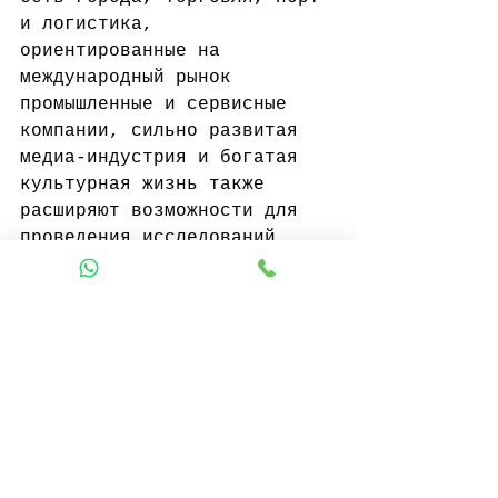
и логистика, 
ориентированные на 
международный рынок 
промышленные и сервисные 
компании, сильно развитая 
медиа-индустрия и богатая 
культурная жизнь также 
расширяют возможности для 
проведения исследований.
После учебы
Классическими областями 
работы градостроителя 
являются управление 
планированием (т.е. 
муниципалитеты, ассоциации 
планирования, округа и 
федеральные земли), 
исследования, связанные с 