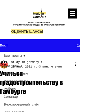
НЕ ПРОСТО ПОСТУПАЕМ
СТРОИМ СТРАТЕГИЮ ОТ ИДЕИ ДО КАРЬЕРЫ В ГЕРМАНИИ
ОЦЕНИТЬ ШАНСЫ
Пост
Все посты
study-in-germany.ru
Все посты
21 апр. 2021 г.
3 мин. чтения
Учиться
Аренда жилья
градостроительству в
Университеты
Работа
Гамбурге
Семинар
Блокированный счёт