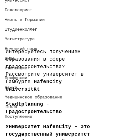
уни-ассист
Бакалавриат
Жизнь в Германии
Штудиенколлег
Магистратура
Немецкий язык
Интересуетесь получением 
Виза
образования в сфере 
градостроительства? 
Стипендии
Рассмотрите университет в 
Профессии
Гамбурге 
HafenCity 
Наука
Universität 
Медицинское образование
Stadtplanung - 
Школа
Градостроительство
Поступление
Университет HafenCity – это 
государственный университет 