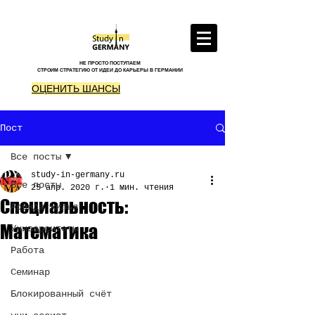
НЕ ПРОСТО ПОСТУПАЕМ
СТРОИМ СТРАТЕГИЮ ОТ ИДЕИ ДО КАРЬЕРЫ В ГЕРМАНИИ
ОЦЕНИТЬ ШАНСЫ
Пост
Все посты
study-in-germany.ru
Все посты
25 апр. 2020 г.
1 мин. чтения
Специальность:
Аренда жилья
Математика
Университеты
Работа
Семинар
Блокированный счёт