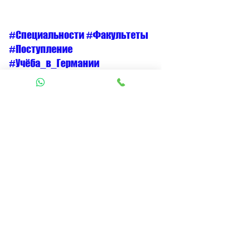
#Специальности
#Факультеты
#Поступление
#Учёба_в_Германии
#УчёбавГермании
#Бакалавриат
#Mathematik
#Математика
Магистратура
Бакалавриат
Смотреть все
Недавние посты