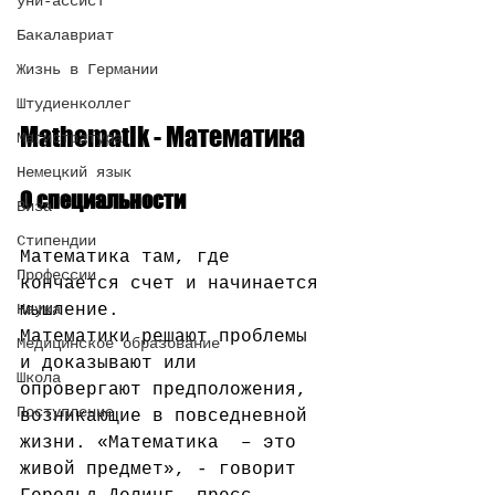
уни-ассист
Бакалавриат
Жизнь в Германии
Штудиенколлег
Mathematik - Математика
Магистратура
Немецкий язык
О специальности
Виза
Стипендии
Математика там, где 
Профессии
кончается счет и начинается 
Наука
мышление.
Математики решают проблемы 
Медицинское образование
и доказывают или  
Школа
опровергают предположения, 
Поступление
возникающие в повседневной 
жизни. «Математика  – это 
живой предмет», - говорит 