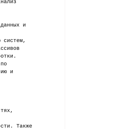
анализ 
.  
 данных и 
ю систем, 
ассивов 
ботки.
 по 
нию и 
стях, 
, 
ости. Также 