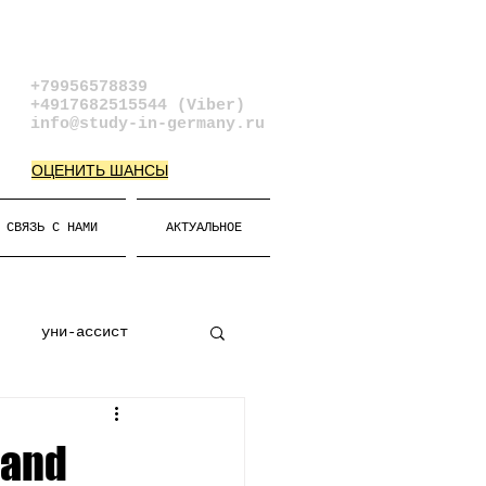
+79956578839​
+4917682515544 (Viber)
info@study-in-germany.ru
ОЦЕНИТЬ ШАНСЫ
СВЯЗЬ С НАМИ
АКТУАЛЬНОЕ
уни-ассист
к
Виза
 and