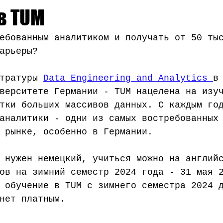
Наука
Медицинское образование
Школа
Поступле
 в TUM
ебованным аналитиком и получать от 50 ты
арьеры? 
тратуры 
Data Engineering and Analytics 
в
верситете Германии - TUM нацелена на изу
тки больших массивов данных. С каждым го
аналитики - одни из самых востребованных
 рынке, особенно в Германии. 
 нужен немецкий, учиться можно на англий
ов на зимний семестр 2024 года - 31 мая 
 обучение в TUM с зимнего семестра 2024 
нет платным.