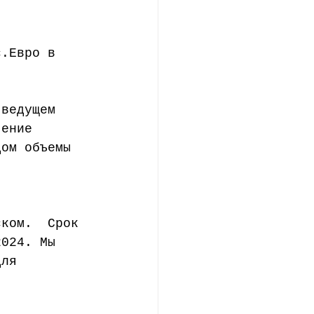
ние
с.Евро в 
 ведущем 
чение 
дом объемы 
 
ском.  Срок 
2024. Мы 
для 