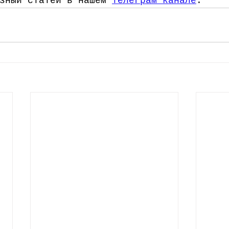
зный статей в нашем 
телеграм канале
.