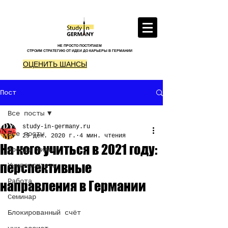
НЕ ПРОСТО ПОСТУПАЕМ
СТРОИМ СТРАТЕГИЮ ОТ ИДЕИ ДО КАРЬЕРЫ В ГЕРМАНИИ
ОЦЕНИТЬ ШАНСЫ
Пост
Все посты
study-in-germany.ru
Все посты
29 дек. 2020 г.
4 мин. чтения
На кого учиться в 2021 году:
Аренда жилья
перспективные
Университеты
Работа
направления в Германии
Семинар
Блокированный счёт