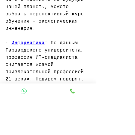
нашей планеты, можете 
выбрать перспективный курс 
обучения – экологическая 
инженерия.
· 
Информатика
:
 По данным 
Гарвардского университета, 
профессия ИТ-специалиста 
считается «самой 
привлекательной профессией 
21 века». Недаром говорят: 
«Данные – новое золото». 
Экспертов все еще мало. Но 
спрос растет все больше. 
Имея степень бакалавра 
наук, вы уже можете 
рассчитывать на хорошее 
рабочее место.