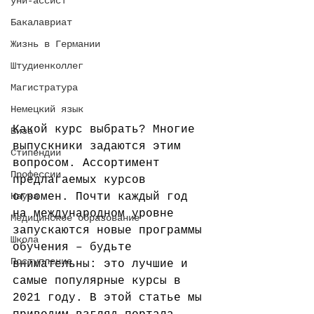
уни-ассист
Бакалавриат
Жизнь в Германии
Штудиенколлег
Магистратура
Немецкий язык
Какой курс выбрать? Многие 
Виза
выпускники задаются этим 
Стипендии
вопросом. Ассортимент 
Профессии
предлагаемых курсов 
Наука
огромен. Почти каждый год 
на международном уровне 
Медицинское образование
запускаются новые программы 
Школа
обучения – будьте 
Поступление
внимательны: это лучшие и 
самые популярные курсы в 
2021 году. В этой статье мы 