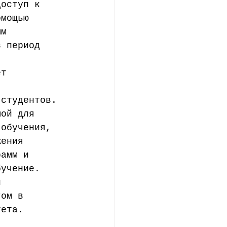
доступ к 
омощью 
ым 
в период 
ет 
 студентов. 
мой для 
 обучения, 
жения 
рамм и 
бучение. 
й 
гом в 
тета. 