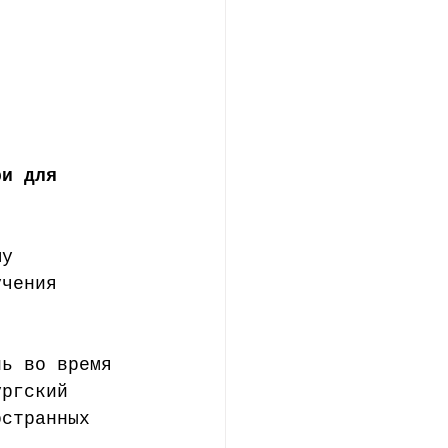
ри для 
му 
учения 
нь во время 
ургский 
остранных 