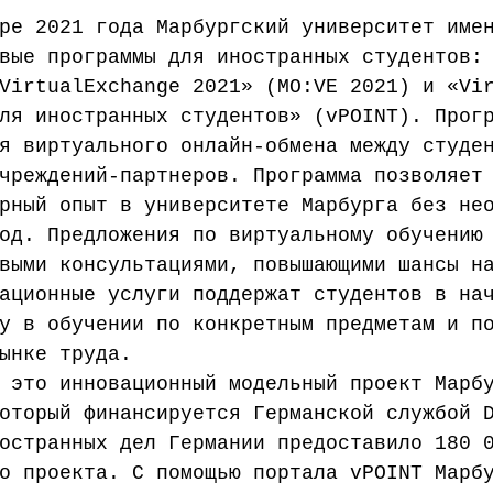
ре 2021 года Марбургский университет име
вые программы для иностранных студентов:
VirtualExchange 2021» (MO:VE 2021) и «Vi
ля иностранных студентов» (vPOINT). Прог
я виртуального онлайн-обмена между студе
чреждений-партнеров. Программа позволяет
рный опыт в университете Марбурга без не
од. Предложения по виртуальному обучению
выми консультациями, повышающими шансы н
ационные услуги поддержат студентов в на
у в обучении по конкретным предметам и п
ынке труда.
 это инновационный модельный проект Марб
оторый финансируется Германской службой 
остранных дел Германии предоставило 180 
о проекта. С помощью портала vPOINT Марб