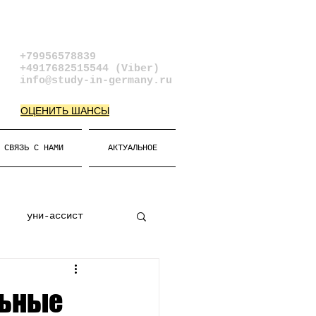
+79956578839​
+4917682515544 (Viber)
info@study-in-germany.ru
ОЦЕНИТЬ ШАНСЫ
СВЯЗЬ С НАМИ
АКТУАЛЬНОЕ
уни-ассист
к
Виза
льные