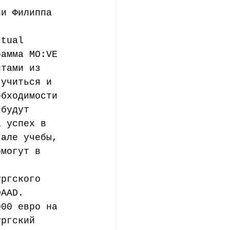
ни Филиппа 
 
rtual 
рамма MO:VE 
нтами из 
 учиться и 
обходимости 
 будут 
а успех в 
чале учебы, 
омогут в 
ургского 
DAAD. 
000 евро на 
ургский 