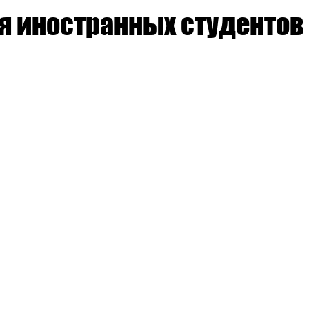
Наука
Медицинское образование
Школа
Поступле
я иностранных студентов