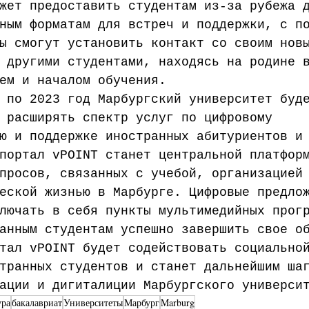
жет предоставить студентам из-за рубежа 
ным форматам для встреч и поддержки, с п
ы смогут установить контакт со своим нов
 другими студентами, находясь на родине 
ем и началом обучения.
 по 2023 год Марбургский университет буд
 расширять спектр услуг по цифровому 
ю и поддержке иностранных абитуриентов и
портал vPOINT станет центральной платфор
просов, связанных с учебой, организацией
еской жизнью в Марбурге. Цифровые предло
лючать в себя пункты мультимедийных прог
анным студентам успешно завершить свое о
тал vPOINT будет содействовать социально
транных студентов и станет дальнейшим ша
ации и дигиталиции Марбургского универси
ура
бакалавриат
Университеты
Марбург
Marburg