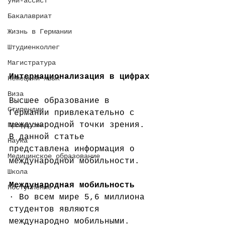
уни-ассист
Бакалавриат
Жизнь в Германии
Штудиенколлег
Магистратура
Интернационализация в цифрах
Немецкий язык
Виза
Высшее образование в 
Стипендии
Германии привлекательно с 
международной точки зрения. 
Профессии
В данной статье 
Наука
представлена информация о 
Медицинское образование
международной мобильности.
Школа
Международная мобильность
Поступление
· Во всем мире 5,6 миллиона 
студентов являются 
международно мобильными.