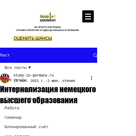
НЕ ПРОСТО ПОСТУПАЕМ
СТРОИМ СТРАТЕГИЮ ОТ ИДЕИ ДО КАРЬЕРЫ В ГЕРМАНИИ
ОЦЕНИТЬ ШАНСЫ
Пост
Все посты
study-in-germany.ru
Все посты
19 июл. 2021 г.
2 мин. чтения
Интернализация немецкого
Аренда жилья
высшего образования
Университеты
Работа
Семинар
Блокированный счёт