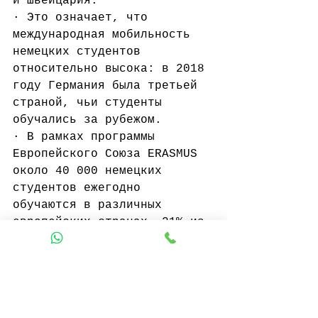
и Швейцария.
· Это означает, что 
международная мобильность 
немецких студентов 
относительно высока: в 2018 
году Германия была третьей 
страной, чьи студенты 
обучались за рубежом.
· В рамках программы 
Европейского Союза ERASMUS 
около 40 000 немецких 
студентов ежегодно 
обучаются в различных 
европейских странах. 21% из 
них остаются за границей 
для прохождения стажировки, 
79% - для частичного 
обучения.
учебавгермании
магистратура
бакалавриат