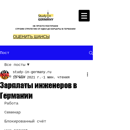
НЕ ПРОСТО ПОСТУПАЕМ
СТРОИМ СТРАТЕГИЮ ОТ ИДЕИ ДО КАРЬЕРЫ В ГЕРМАНИИ
ОЦЕНИТЬ ШАНСЫ
Пост
Все посты
study-in-germany.ru
Все посты
13 мая 2021 г.
1 мин. чтения
Зарплаты инженеров в
Аренда жилья
Германии
Университеты
Работа
Семинар
Блокированный счёт