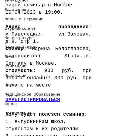
уни-ассист
живой семинар в Москве 
Бакалавриат
19.04.2023 в 19:00.
Жизнь в Германии
Адрес проведения: 
Штудиенколлег
м.Павелецкая, ул.Валовая, 
Магистратура
д.8, стр 1.
Немецкий язык
Спикер:
 Марина Белоглазова, 
руководитель Study-in-
Виза
Germany в Москве.
Стипендии
Стоимость:
 900 руб. при 
Профессии
оплате онлайн/1.300 руб. при 
Наука
оплате на месте
Медицинское образование
ЗАРЕГИСТРИРОВАТЬСЯ
Школа
Поступление
Кому будет полезен семинар:
1. выпускникам школ, 
студентам и их родителям