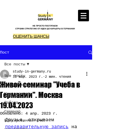
НЕ ПРОСТО ПОСТУПАЕМ
СТРОИМ СТРАТЕГИЮ ОТ ИДЕИ ДО КАРЬЕРЫ В ГЕРМАНИИ
ОЦЕНИТЬ ШАНСЫ
Пост
Все посты
study-in-germany.ru
Все посты
31 мар. 2023 г.
2 мин. чтения
Живой семинар "Учеба в
Аренда жилья
Германии". Москва
Университеты
Работа
19.04.2023
Семинар
Обновлено:
4 апр. 2023 г.
Друзья, открываем 
Блокированный счёт
предварительную запись
 на 