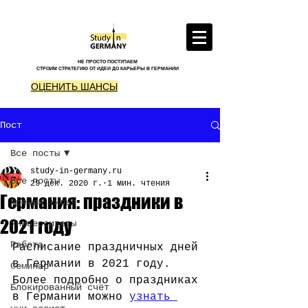
НЕ ПРОСТО ПОСТУПАЕМ
СТРОИМ СТРАТЕГИЮ ОТ ИДЕИ ДО КАРЬЕРЫ В ГЕРМАНИИ
ОЦЕНИТЬ ШАНСЫ
Пост
Все посты
study-in-germany.ru
Все посты
29 дек. 2020 г.
1 мин. чтения
Германия: праздники в
Аренда жилья
2021 году
Университеты
Работа
Расписание праздничных дней 
в Германии в 2021 году.
Семинар
Более подробно о праздниках 
Блокированный счёт
в Германии можно 
узнать 