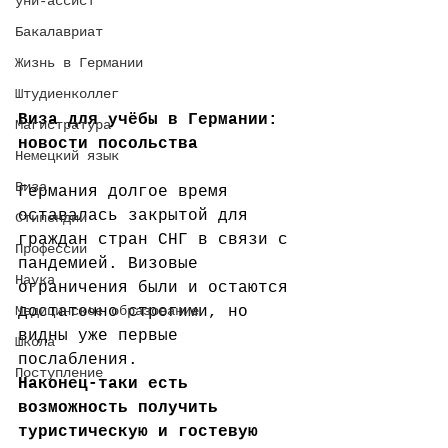
уни-ассист
Бакалавриат
Жизнь в Германии
Штудиенколлег
Виза для учёбы в Германии: 
Магистратура
новости посольства
Немецкий язык
Виза
Германия долгое время 
оставалась закрытой для 
Стипендии
граждан стран СНГ в связи с 
Профессии
пандемией. Визовые 
Наука
ограничения были и остаются 
достаточно строгими, но 
Медицинское образование
видны уже первые 
Школа
послабления. 
Поступление
Наконец-таки есть 
возможность получить 
туристическую и гостевую 