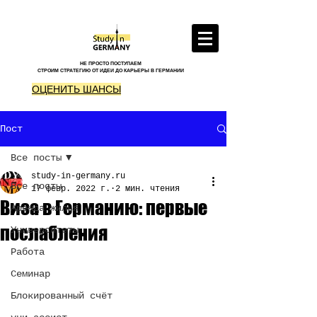
НЕ ПРОСТО ПОСТУПАЕМ
СТРОИМ СТРАТЕГИЮ ОТ ИДЕИ ДО КАРЬЕРЫ В ГЕРМАНИИ
ОЦЕНИТЬ ШАНСЫ
Пост
Все посты
study-in-germany.ru
Все посты
17 февр. 2022 г.
2 мин. чтения
Виза в Германию: первые
Аренда жилья
послабления
Университеты
Работа
Семинар
Блокированный счёт