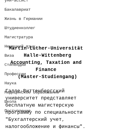
уни-ассист
Бакалавриат
Жизнь в Германии
Штудиенколлег
Магистратура
Немецкий язык
Martin-Luther-Universität 
Halle-Wittenberg
Виза
Accounting, Taxation and 
Стипендии
Finance 
Профессии
(Master-Studiengang)
Наука
Галле-Виттенбергский 
Медицинское образование
университет представляет 
Школа
бесплатную магистерскую 
Поступление
программу по специальности 
"Бухгалтерский учет, 
налогообложение и финансы".