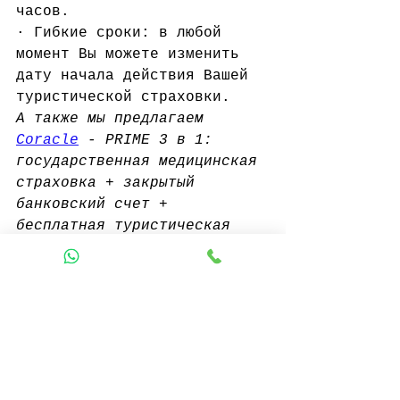
часов.
· Гибкие сроки: в любой 
момент Вы можете изменить 
дату начала действия Вашей 
туристической страховки.
А также мы предлагаем 
Coracle
 - PRIME 3 в 1: 
государственная медицинская 
страховка + закрытый 
банковский счет + 
бесплатная туристическая 
страховка. Все вместе по 
специальной цене – 59,- € !­­­
Более подробную информацию 
Вы можете получить на 
сайте 
компании
.
#Sperrkonto