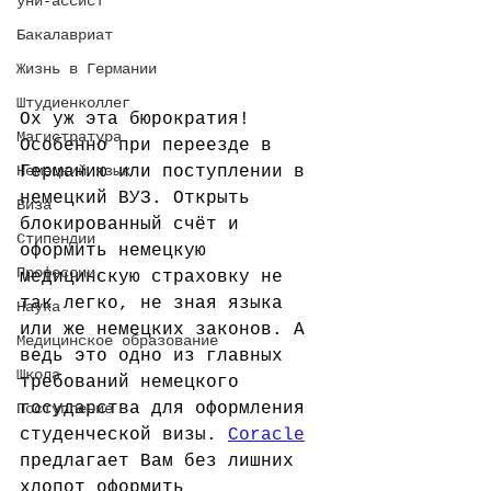
уни-ассист
Бакалавриат
Жизнь в Германии
Штудиенколлег
Ох уж эта бюрократия! 
Магистратура
Особенно при переезде в 
Немецкий язык
Германию или поступлении в 
немецкий ВУЗ. Открыть 
Виза
блокированный счёт и 
Стипендии
оформить немецкую 
Профессии
медицинскую страховку не 
так легко, не зная языка 
Наука
или же немецких законов. А 
Медицинское образование
ведь это одно из главных 
Школа
требований немецкого 
государства для оформления 
Поступление
студенческой визы. 
Coracle
предлагает Вам без лишних 
хлопот оформить 