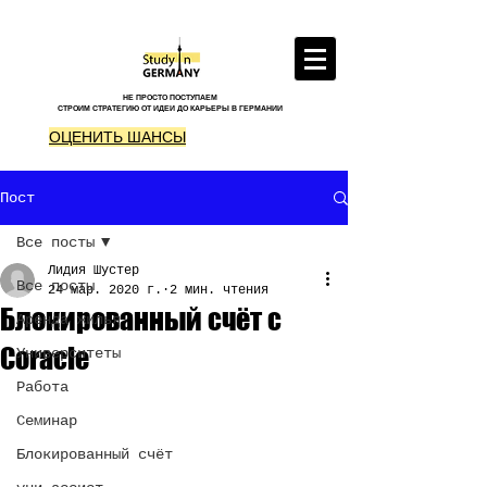
НЕ ПРОСТО ПОСТУПАЕМ
СТРОИМ СТРАТЕГИЮ ОТ ИДЕИ ДО КАРЬЕРЫ В ГЕРМАНИИ
ОЦЕНИТЬ ШАНСЫ
Пост
Все посты
Лидия Шустер
Все посты
24 мар. 2020 г.
2 мин. чтения
Блокированный счёт с
Аренда жилья
Coracle
Университеты
Работа
Семинар
Блокированный счёт