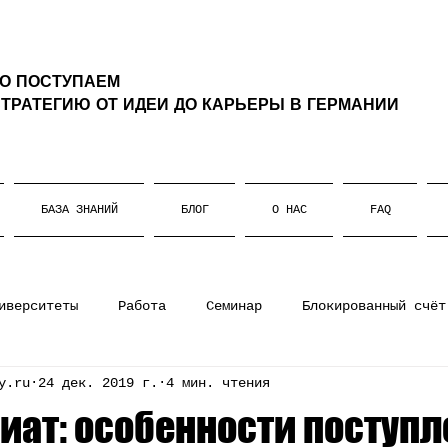
ТО ПОСТУПАЕМ
ТРАТЕГИЮ ОТ ИДЕИ ДО КАРЬЕРЫ В ГЕРМАНИИ
БАЗА ЗНАНИЙ
БЛОГ
О НАС
FAQ
иверситеты
Работа
Семинар
Блокированный счёт
y.ru
24 дек. 2019 г.
4 мин. чтения
ании
Штудиенколлег
Магистратура
Немецкий язы
иат: особенности поступл