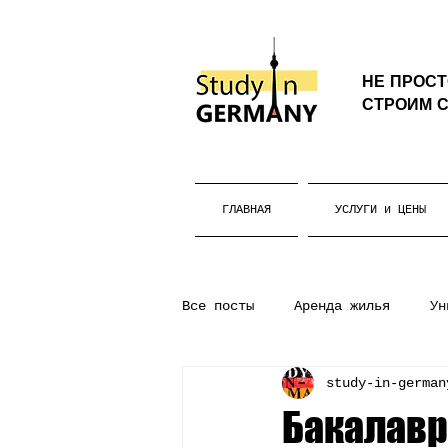
НЕ ПРОС
СТРОИМ С
ГЛАВНАЯ
УСЛУГИ и ЦЕНЫ
Все посты
Аренда жилья
Ун
study-in-german
Бакалавриат
Жизнь в Герм
Бакалавр