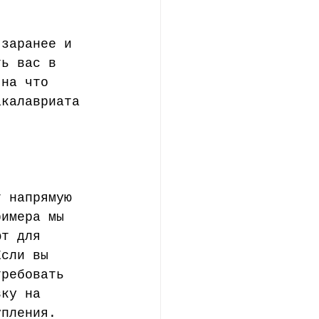
 
 заранее и 
ть вас в 
 на что 
акалавриата 
т напрямую 
римера мы 
ют для 
Если вы 
требовать 
вку на 
упления.