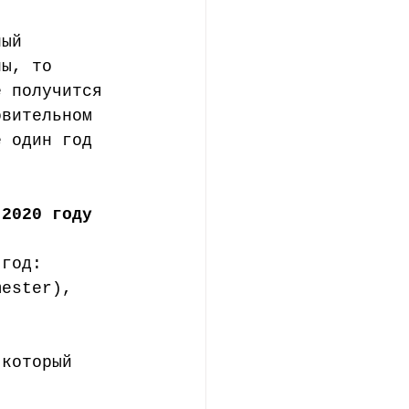
ный 
лы, то 
е получится 
овительном 
е один год 
 2020 году
 год: 
mester), 
 который 