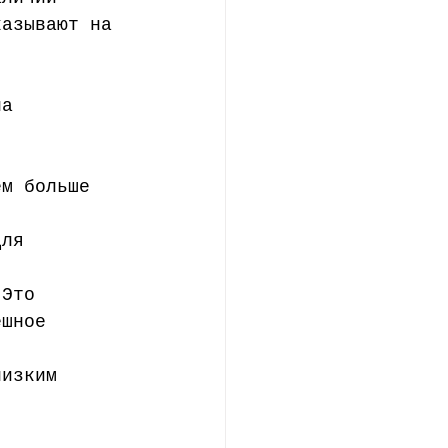
казывают на 
на 
ем больше 
для 
 Это 
ешное 
низким 
 