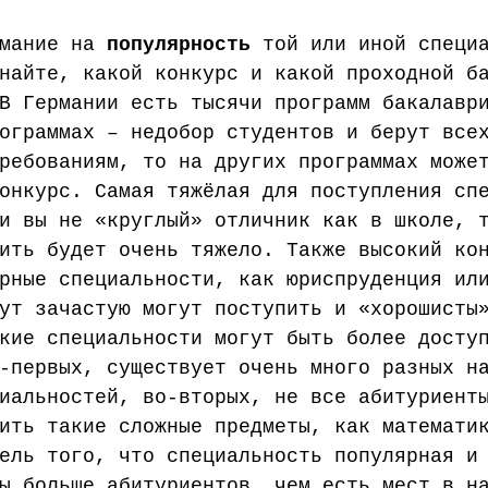
мание на 
популярность 
той или иной специ
найте, какой конкурс и какой проходной б
В Германии есть тысячи программ бакалавр
ограммах – недобор студентов и берут все
ребованиям, то на других программах може
онкурс. Самая тяжёлая для поступления сп
и вы не «круглый» отличник как в школе, 
ить будет очень тяжело. Также высокий ко
рные специальности, как юриспруденция ил
ут зачастую могут поступить и «хорошисты
кие специальности могут быть более досту
-первых, существует очень много разных н
иальностей, во-вторых, не все абитуриент
ить такие сложные предметы, как математи
ель того, что специальность популярная и
ы больше абитуриентов, чем есть мест в н