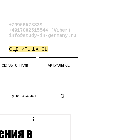
+79956578839​
+4917682515544 (Viber)
info@study-in-germany.ru
ОЦЕНИТЬ ШАНСЫ
СВЯЗЬ С НАМИ
АКТУАЛЬНОЕ
уни-ассист
к
Виза
ения в