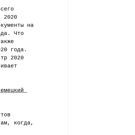
всего 
я 2020 
окументы на 
ода. Что 
также 
020 года. 
стр 2020 
чивает 
немецкий 
етов 
там, когда, 