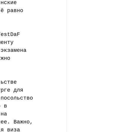
инские 
сё равно 
TestDaF 
менту 
 экзамена 
ужно 
льстве 
урге для 
 посольство 
о в 
 на 
лее. Важно, 
ая виза 