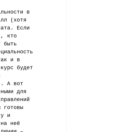
альности в 
алл (хотя 
иата. Если 
х, кто 
т быть 
ециальность 
так и в 
нкурс будет 
и 
». А вот 
пными для 
аправлений 
ы готовы 
ку и 
 на неё 
аличии – 